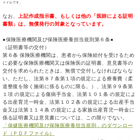
ァイルです。
なお、
上記作成指示書、もしくは他の「医師による証明
書類」は、無償発行の対象となっています。
●保険医療機関及び保険医療養担当規則第６条●
（証明書等の交付）
第６条 保険医療機関は、患者から保険給付を受けるため
に必要な保険医療機関又は保険医の証明書、意見書等の
交付を求められたときは、無償で交付しなければならな
い。ただし、法第８７条第１項の規定による療養費（柔
道整復を除く施術に係るものに限る。）、法第９９条第
１項 の規定による傷病手当金、法第１０１条 の規定によ
る出産育児一時金、法第１０２条 の規定による出産手当
金又は法第１１４条 の規定による家族出産育児一時金に
係る証明書又は意見書については、この限りでない。
「保健医療機関及び保険医療養担当規則」のダウンロー
ド（ＰＤＦファイル）