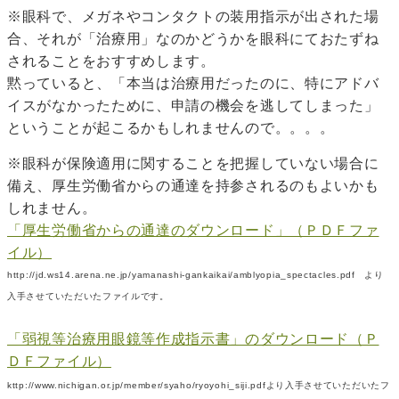
※眼科で、メガネやコンタクトの装用指示が出された場
合、それが「治療用」なのかどうかを眼科にておたずね
されることをおすすめします。
黙っていると、「本当は治療用だったのに、特にアドバ
イスがなかったために、申請の機会を逃してしまった」
ということが起こるかもしれませんので。。。。
※眼科が保険適用に関することを把握していない場合に
備え、厚生労働省からの通達を持参されるのもよいかも
しれません。
「厚生労働省からの通達のダウンロード」（ＰＤＦファ
イル）
http://jd.ws14.arena.ne.jp/
yamanashi-gankaikai/amblyopia_spectacles.pdf より
入手させていただいたファイルです。
「弱視等治療用眼鏡等作成指示書」のダウンロード（Ｐ
ＤＦファイル）
kttp://www.nichigan.or.jp/member/syaho/
ryoyohi_siji.pdfより入手させていただいたフ