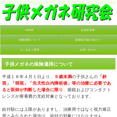
HOME
会員店名簿
保険適用について
眼鏡処方箋の見かた
よくあるご質問
お問い合わせ
子供メガネの保険適用について
平成１８年４月１日より、
９歳未満
の子供さんの
「斜
視」「弱視」「先天性白内障術後」等の治療に必要であ
ると医師が判断した場合に限り
、眼鏡およびコンタクト
レンズが療養費の支給対象となっております。
給付額には上限がありますし、治療用ではなく視力矯正
用とみなされた場合は、給付の対象にはなりません。