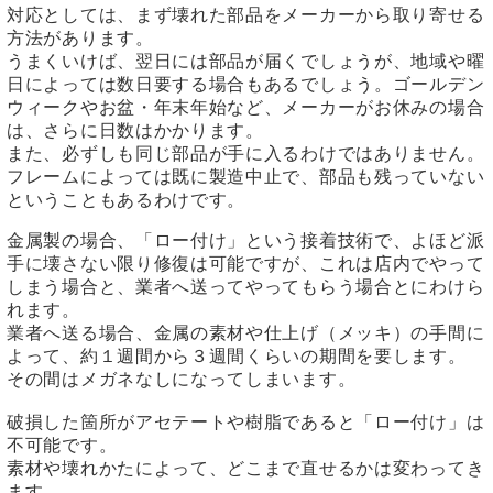
対応としては、まず壊れた部品をメーカーから取り寄せる
方法があります。
うまくいけば、翌日には部品が届くでしょうが、地域や曜
日によっては数日要する場合もあるでしょう。ゴールデン
ウィークやお盆・年末年始など、メーカーがお休みの場合
は、さらに日数はかかります。
また、必ずしも同じ部品が手に入るわけではありません。
フレームによっては既に製造中止で、部品も残っていない
ということもあるわけです。
金属製の場合、「ロー付け」という接着技術で、よほど派
手に壊さない限り修復は可能ですが、これは店内でやって
しまう場合と、業者へ送ってやってもらう場合とにわけら
れます。
業者へ送る場合、金属の素材や仕上げ（メッキ）の手間に
よって、約１週間から３週間くらいの期間を要します。
その間はメガネなしになってしまいます。
破損した箇所がアセテートや樹脂であると「ロー付け」は
不可能です。
素材や壊れかたによって、どこまで直せるかは変わってき
ます。