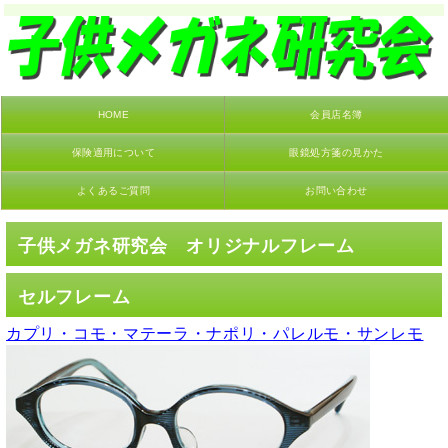
HOME
会員店名簿
保険適用について
眼鏡処方箋の見かた
よくあるご質問
お問い合わせ
子供メガネ研究会 オリジナルフレーム
セルフレーム
カプリ・コモ・マテーラ・ナポリ・パレルモ・サンレモ