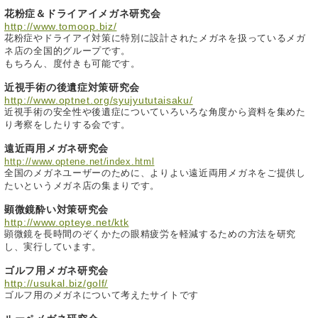
花粉症＆ドライアイメガネ研究会
http://www.tomoop.biz/
花粉症やドライアイ対策に特別に設計されたメガネを扱っているメガ
ネ店の全国的グループです。
もちろん、度付きも可能です。
近視手術の後遺症対策研究会
http://www.optnet.org/syujyututaisaku/
近視手術の安全性や後遺症についていろいろな角度から資料を集めた
り考察をしたりする会です。
遠近両用メガネ研究会
http://www.optene.net/index.html
全国のメガネユーザーのために、よりよい遠近両用メガネをご提供し
たいというメガネ店の集まりです。
顕微鏡酔い対策研究会
http://www.opteye.net/ktk
顕微鏡を長時間のぞくかたの眼精疲労を軽減するための方法を研究
し、実行しています。
ゴルフ用メガネ研究会
http://usukal.biz/golf/
ゴルフ用のメガネについて考えたサイトです