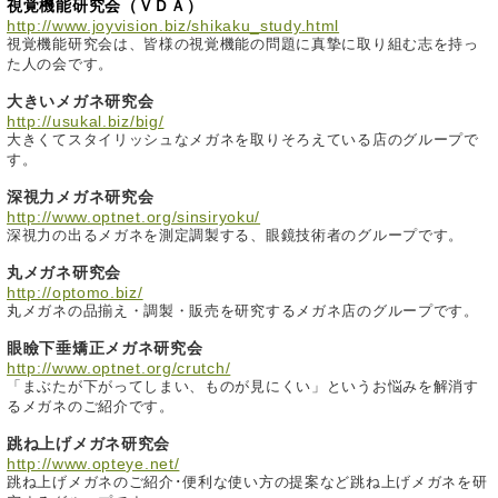
視覚機能研究会（ＶＤＡ）
http://www.joyvision.biz/shikaku_study.html
視覚機能研究会は、皆様の視覚機能の問題に真摯に取り組む志を持っ
た人の会です。
大きいメガネ研究会
http://usukal.biz/big/
大きくてスタイリッシュなメガネを取りそろえている店のグループで
す。
深視力メガネ研究会
http://www.optnet.org/sinsiryoku/
深視力の出るメガネを測定調製する、眼鏡技術者のグループです。
丸メガネ研究会
http://optomo.biz/
丸メガネの品揃え・調製・販売を研究するメガネ店のグループです。
眼瞼下垂矯正メガネ研究会
http://www.optnet.org/crutch/
「まぶたが下がってしまい、ものが見にくい」というお悩みを解消す
るメガネのご紹介です。
跳ね上げメガネ研究会
http://www.opteye.net/
跳ね上げメガネのご紹介･便利な使い方の提案など跳ね上げメガネを研